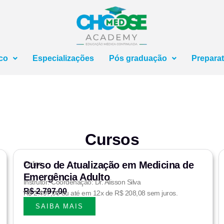
ico
Especializações
Pós graduação
Preparat
Cursos
Online
Curso de Atualização em Medicina de
Emergência Adulto
Instrutor: Coordenação: Dr. Alisson Silva
R$ 2.797,00
R$ 2.497,00 ou até em 12x de R$ 208,08 sem juros.
SAIBA MAIS