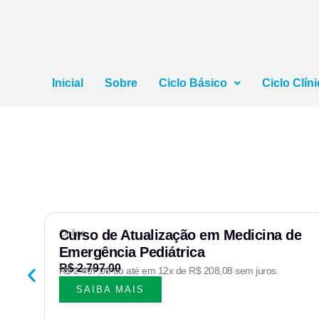
Inicial
Sobre
Ciclo Básico
Ciclo Clín
 –
Online
Curso de Atualização em Medicina de
Emergência Pediátrica
R$ 2.797,00
R$ 2.497,00 ou até em 12x de R$ 208,08 sem juros.
SAIBA MAIS