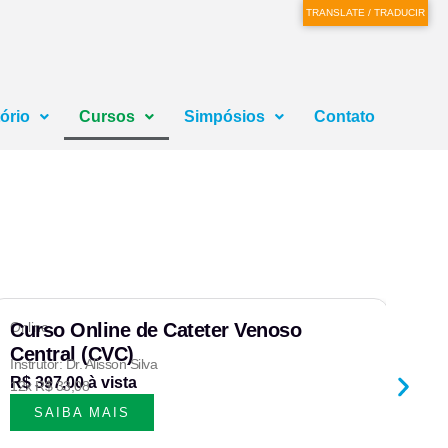
TRANSLATE / TRADUCIR
ório
Cursos
Simpósios
Contato
Online
Curso Online de Cateter Venoso
Onli
Pr
Central (CVC)
Do
Instrutor: Dr. Alisson Silva
co
R$ 397,00 à vista
12x R$ 33,08
Inst
R$ 
12x
SAIBA MAIS