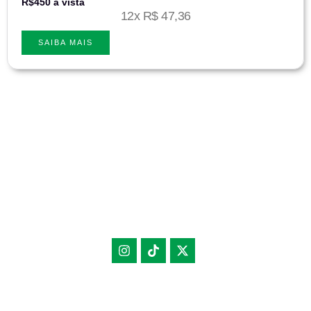
R$450 à vista
12x R$ 47,36
SAIBA MAIS
A Choose Med
Academy
é a escolha ideal para aqueles que buscam
uma educação médica de qualidade, com flexibilidade, interatividade e
constante atualização. Nossa plataforma EAD está preparada para
atender às necessidades de estudantes de medicina, médicos recém-
formados e profissionais que desejam se manter atualizados e
competitivos no mercado de trabalho.
Choose Med Academy é o braço educacional da Choose Med Participações e
contato@choosemedacademy.com.br
Gestão Médica Ltda.
Feito por
Choose Med Marketing